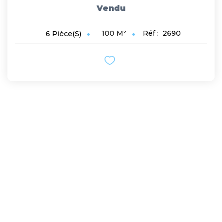
Vendu
100
M²
Réf :
2690
6
Pièce(s)