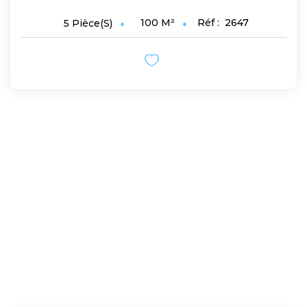
100
M²
Réf :
2647
5
Pièce(s)