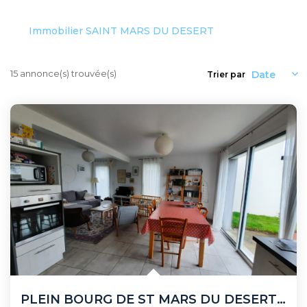
Recrutement
Biens Vendus
Immobilier SAINT MARS DU DESERT
Nos Avis Clients
Nos Actualités
15 annonce(s) trouvée(s)
Trier par
CONTACT
FNAIM
ARO
PLEIN BOURG DE ST MARS DU DESERT PROCHE ECOLE ET COMMERCES...