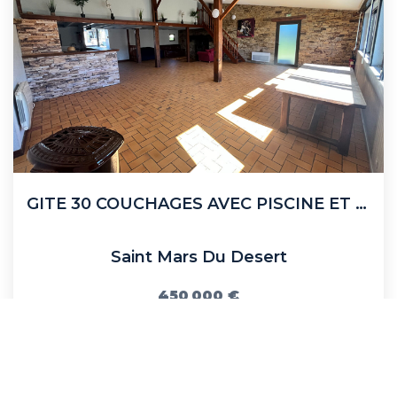
GITE 30 COUCHAGES AVEC PISCINE ET APPARTEMENTS
Saint Mars Du Desert
450 000 €
dont 3,93% TTC d'honoraires
18000
M²
Réf :
2421
11
Pièce(s)