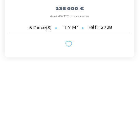
338 000 €
dont 4% TTC d'honoraires
117
M²
Réf :
2728
5
Pièce(s)