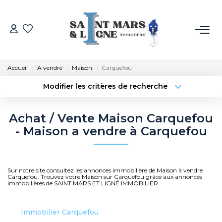
ACHETER
Accueil
A vendre
Maison
Carquefou
LOUER
Modifier les critères de recherche
Type de transaction
Localisation
Acheter
Localisation
ESTIMER
Achat / Vente Maison Carquefou
Type de bien
Sélectionnez...
Surface min
- Maison a vendre à Carquefou
NOS MÉTIERS
Budget max
Plus de critères
NOS AGENCES
Sur notre site consultez les annonces immobilière de Maison à vendre
Créer une alerte
Carquefou. Trouvez votre Maison sur Carquefou grâce aux annonces
immobilières de SAINT MARS ET LIGNÉ IMMOBILIER.
Qui Sommes-Nous
Notre Équipe
Immobilier Carquefou