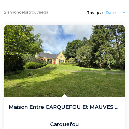
Recrutement
Biens Vendus
2 annonce(s) trouvée(s)
Trier par
Nos Avis Clients
Nos Actualités
CONTACT
FNAIM
ARO
Maison Entre CARQUEFOU Et MAUVES SUR LOIRE
Carquefou