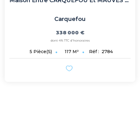
Maison Entre CARQUEFOU Et MAUVES SUR LOIRE
Carquefou
338 000 €
dont 4% TTC d'honoraires
117
M²
Réf :
2784
5
Pièce(s)