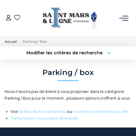
ACHETER
Accueil
Parking / Box
LOUER
Modifier les critères de recherche
Type de transaction
Localisation
Acheter
Localisation
ESTIMER
Parking / box
Type de bien
Sélectionnez...
Surface min
NOS MÉTIERS
Nous n'avons pas de biens à vous proposer dans la catégorie
Budget max
Plus de critères
Parking / Box pour le moment , plusieurs options s'offrent à vous
NOS AGENCES
:
Créer une alerte
Voir
la liste de nos annonces
ou
nos annonces triées par ville.
Qui Sommes-Nous
Transmettez-nous votre demande
Notre Équipe