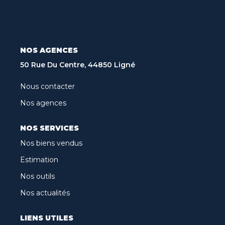
Recrutement
Biens Vendus
Nos Avis Clients
NOS AGENCES
Nos Actualités
50 Rue Du Centre, 44850 Ligné
Nous contacter
CONTACT
Nos agences
FNAIM
NOS SERVICES
Nos biens vendus
ARO
Estimation
Nos outils
Nos actualités
LIENS UTILES