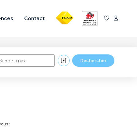
FNAIM
ARO
ences
Contact
Budget max
ous :