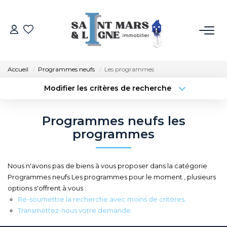
ACHETER
Accueil
Programmes neufs
Les programmes
LOUER
Modifier les critères de recherche
Type de transaction
Localisation
Acheter
Localisation
ESTIMER
Programmes neufs les
Type de bien
Sélectionnez...
Surface min
programmes
NOS MÉTIERS
Budget max
Plus de critères
Nous n'avons pas de biens à vous proposer dans la catégorie
NOS AGENCES
Programmes neufs Les programmes pour le moment , plusieurs
Créer une alerte
options s'offrent à vous :
Qui Sommes-Nous
Re-soumettre la recherche avec moins de critères.
Transmettez-nous votre demande
Notre Équipe