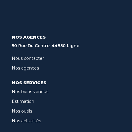
Recrutement
Biens Vendus
Nos Avis Clients
Nos Actualités
NOS AGENCES
50 Rue Du Centre, 44850 Ligné
CONTACT
Nous contacter
Nos agences
FNAIM
NOS SERVICES
ARO
Nos biens vendus
Estimation
Nos outils
Nos actualités