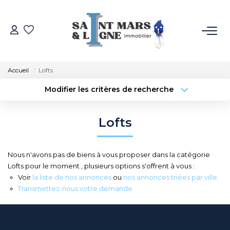
ACHETER
Accueil
Lofts
LOUER
Modifier les critères de recherche
Localisation
Type de transaction
Surface min
ESTIMER
Lofts
Type de bien
Budget max
Plus de critères
NOS MÉTIERS
Nous n'avons pas de biens à vous proposer dans la catégorie
Créer une alerte
Lofts pour le moment , plusieurs options s'offrent à vous :
NOS AGENCES
Voir
la liste de nos annonces
ou
nos annonces triées par ville.
Transmettez-nous votre demande
Qui Sommes-Nous
Notre Équipe
Recrutement