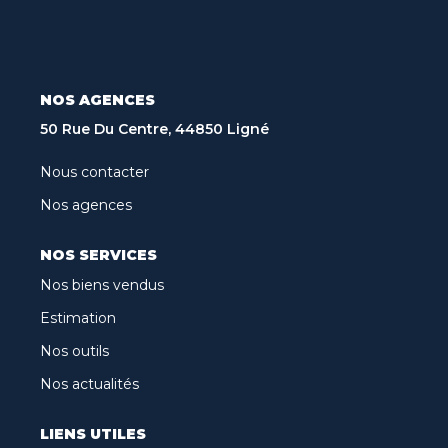
Recrutement
Biens Vendus
Nos Avis Clients
NOS AGENCES
Nos Actualités
50 Rue Du Centre, 44850 Ligné
Nous contacter
CONTACT
Nos agences
FNAIM
NOS SERVICES
Nos biens vendus
ARO
Estimation
Nos outils
Nos actualités
LIENS UTILES