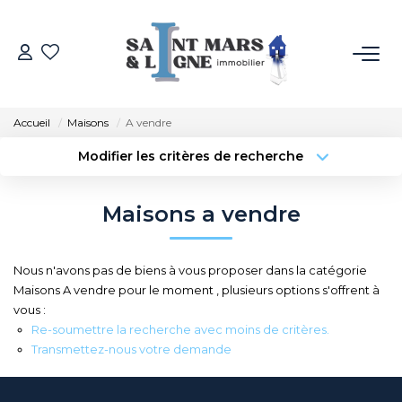
ACHETER
Accueil
Maisons
A vendre
LOUER
Modifier les critères de recherche
Type de transaction
Localisation
Acheter
Localisation
ESTIMER
Maisons a vendre
Type de bien
Sélectionnez...
Surface min
NOS MÉTIERS
Nous n'avons pas de biens à vous proposer dans la catégorie
Budget max
Plus de critères
Maisons A vendre pour le moment , plusieurs options s'offrent à
NOS AGENCES
vous :
Créer une alerte
Re-soumettre la recherche avec moins de critères.
Qui Sommes-Nous
Transmettez-nous votre demande
Notre Équipe