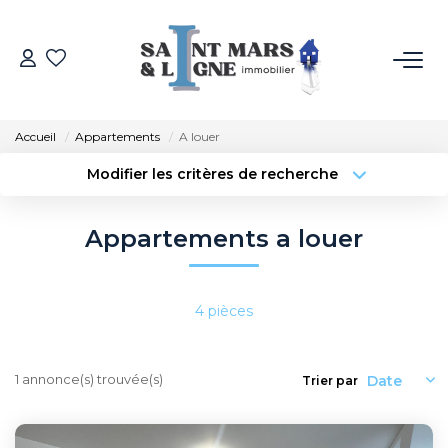
ACHETER
Accueil
Appartements
A louer
LOUER
Modifier les critères de recherche
Type de transaction
Localisation
Acheter
Localisation
ESTIMER
Appartements a louer
Type de bien
Sélectionnez...
Surface min
NOS MÉTIERS
Budget max
Plus de critères
4 pièces
NOS AGENCES
Créer une alerte
1 annonce(s) trouvée(s)
Trier par
Qui Sommes-Nous
Notre Équipe