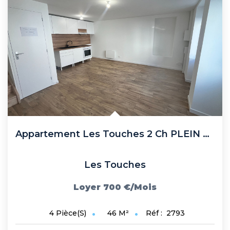
Recrutement
Biens Vendus
Nos Avis Clients
Nos Actualités
CONTACT
FNAIM
Appartement Les Touches 2 Ch PLEIN BOURG
ARO
Les Touches
Loyer 700 €/mois
46
M²
Réf :
2793
4
Pièce(s)