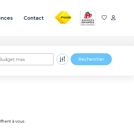
FNAIM
ARO
ences
Contact
Budget max
frent à vous :