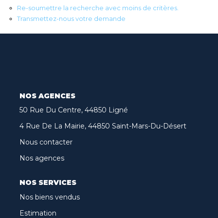
Re-soumettre la recherche avec moins de critères.
Biens Vendus
Transmettez-nous votre demande
Nos Avis Clients
Nos Actualités
CONTACT
NOS AGENCES
50 Rue Du Centre, 44850 Ligné
FNAIM
4 Rue De La Mairie, 44850 Saint-Mars-Du-Désert
ARO
Nous contacter
Nos agences
NOS SERVICES
Nos biens vendus
Estimation