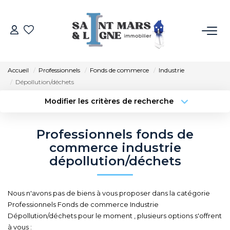
ACHETER
Accueil
Professionnels
Fonds de commerce
Industrie
LOUER
Dépollution/déchets
Modifier les critères de recherche
ESTIMER
Localisation
Type de transaction
Surface min
Professionnels fonds de
Type de bien
NOS MÉTIERS
commerce industrie
Budget max
Plus de critères
dépollution/déchets
NOS AGENCES
Créer une alerte
Nous n'avons pas de biens à vous proposer dans la catégorie
Qui Sommes-Nous
Professionnels Fonds de commerce Industrie
Notre Équipe
Dépollution/déchets pour le moment , plusieurs options s'offrent
à vous :
Recrutement