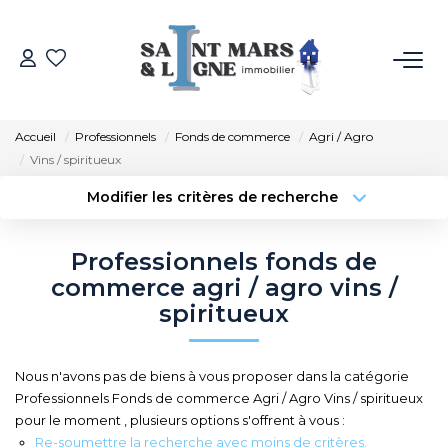
ACHETER
Accueil
Professionnels
Fonds de commerce
Agri / Agro
LOUER
Vins / spiritueux
Modifier les critères de recherche
Type de transaction
Localisation
ESTIMER
Acheter
Localisation
Professionnels fonds de
Type de bien
NOS MÉTIERS
Sélectionnez...
Surface min
commerce agri / agro vins /
spiritueux
Budget max
Plus de critères
NOS AGENCES
Nous n'avons pas de biens à vous proposer dans la catégorie
Créer une alerte
Qui Sommes-Nous
Professionnels Fonds de commerce Agri / Agro Vins / spiritueux
pour le moment , plusieurs options s'offrent à vous :
Notre Équipe
Re-soumettre la recherche avec moins de critères.