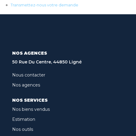
Recrutement
Transmettez-nous votre demande
Biens Vendus
Nos Avis Clients
Nos Actualités
NOS AGENCES
CONTACT
50 Rue Du Centre, 44850 Ligné
FNAIM
Nous contacter
Nos agences
ARO
NOS SERVICES
Nos biens vendus
Estimation
Nos outils