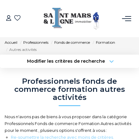
ACHETER
Accueil
Professionnels
Fonds de commerce
Formation
LOUER
Autres activités
Modifier les critères de recherche
Type de transaction
Localisation
ESTIMER
Acheter
Localisation
Professionnels fonds de
Type de bien
NOS MÉTIERS
Sélectionnez...
Surface min
commerce formation autres
activités
Budget max
Plus de critères
NOS AGENCES
Nous n'avons pas de biens à vous proposer dans la catégorie
Créer une alerte
Qui Sommes-Nous
Professionnels Fonds de commerce Formation Autres activités
pour le moment , plusieurs options s'offrent à vous :
Notre Équipe
Re-soumettre la recherche avec moins de critères.