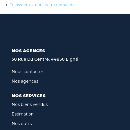
Recrutement
Transmettez-nous votre demande
Biens Vendus
Nos Avis Clients
Nos Actualités
NOS AGENCES
CONTACT
50 Rue Du Centre, 44850 Ligné
FNAIM
Nous contacter
Nos agences
ARO
NOS SERVICES
Nos biens vendus
Estimation
Nos outils