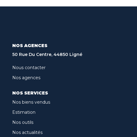
Recrutement
Biens Vendus
Nos Avis Clients
Nos Actualités
NOS AGENCES
CONTACT
50 Rue Du Centre, 44850 Ligné
Nous contacter
FNAIM
Nos agences
ARO
NOS SERVICES
Nos biens vendus
Estimation
Nos outils
Nos actualités