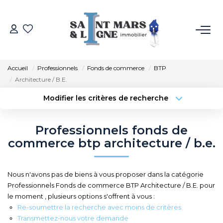
ACHETER
Accueil
Professionnels
Fonds de commerce
BTP
LOUER
Architecture / B.E.
Modifier les critères de recherche
Type de transaction
Localisation
ESTIMER
Acheter
Localisation
Professionnels fonds de
Type de bien
NOS MÉTIERS
Sélectionnez...
Surface min
commerce btp architecture / b.e.
Budget max
Plus de critères
NOS AGENCES
Nous n'avons pas de biens à vous proposer dans la catégorie
Professionnels Fonds de commerce BTP Architecture / B.E. pour
Créer une alerte
Qui Sommes-Nous
le moment , plusieurs options s'offrent à vous :
Re-soumettre la recherche avec moins de critères.
Notre Équipe
Transmettez-nous votre demande