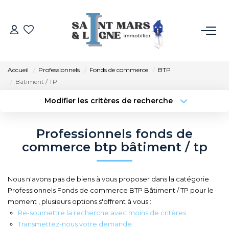
ACHETER
Accueil
Professionnels
Fonds de commerce
BTP
LOUER
Bâtiment / TP
Modifier les critères de recherche
Type de transaction
Localisation
ESTIMER
Acheter
Localisation
Professionnels fonds de
Type de bien
NOS MÉTIERS
Sélectionnez...
Surface min
commerce btp bâtiment / tp
Budget max
Plus de critères
NOS AGENCES
Nous n'avons pas de biens à vous proposer dans la catégorie
Professionnels Fonds de commerce BTP Bâtiment / TP pour le
Créer une alerte
Qui Sommes-Nous
moment , plusieurs options s'offrent à vous :
Re-soumettre la recherche avec moins de critères.
Notre Équipe
Transmettez-nous votre demande