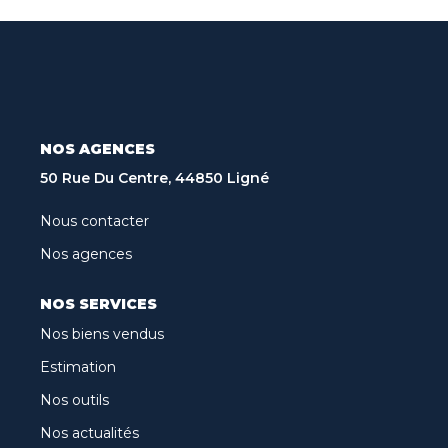
Recrutement
Biens Vendus
Nos Avis Clients
Nos Actualités
NOS AGENCES
CONTACT
50 Rue Du Centre, 44850 Ligné
Nous contacter
FNAIM
Nos agences
ARO
NOS SERVICES
Nos biens vendus
Estimation
Nos outils
Nos actualités