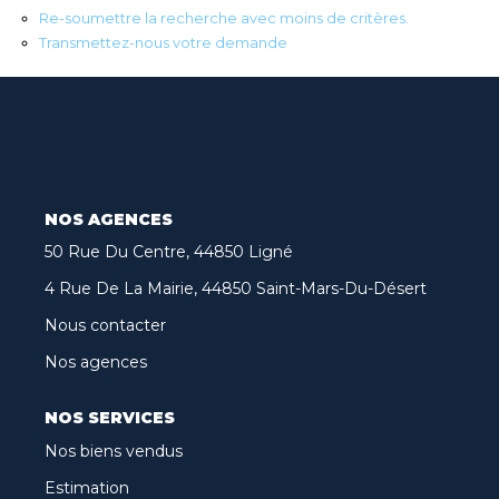
Re-soumettre la recherche avec moins de critères.
Biens Vendus
Transmettez-nous votre demande
Nos Avis Clients
Nos Actualités
CONTACT
NOS AGENCES
50 Rue Du Centre, 44850 Ligné
FNAIM
4 Rue De La Mairie, 44850 Saint-Mars-Du-Désert
ARO
Nous contacter
Nos agences
NOS SERVICES
Nos biens vendus
Estimation