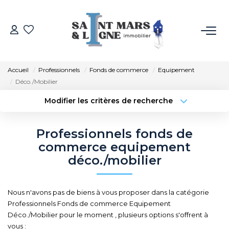
ACHETER
Accueil
Professionnels
Fonds de commerce
Equipement
LOUER
Déco./Mobilier
Modifier les critères de recherche
ESTIMER
Localisation
Type de transaction
Surface min
Professionnels fonds de
Type de bien
NOS MÉTIERS
commerce equipement
Budget max
Plus de critères
déco./mobilier
NOS AGENCES
Créer une alerte
Nous n'avons pas de biens à vous proposer dans la catégorie
Qui Sommes-Nous
Professionnels Fonds de commerce Equipement
Notre Équipe
Déco./Mobilier pour le moment , plusieurs options s'offrent à
vous :
Recrutement