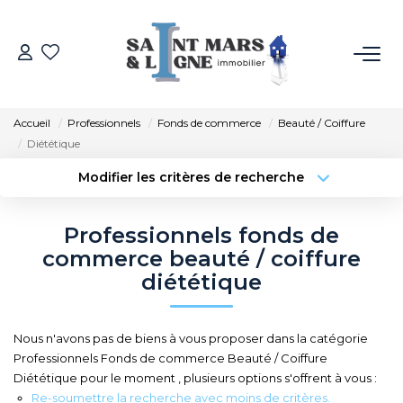
ACHETER
Accueil
Professionnels
Fonds de commerce
Beauté / Coiffure
LOUER
Diététique
Modifier les critères de recherche
ESTIMER
Localisation
Type de transaction
Surface min
Professionnels fonds de
Type de bien
NOS MÉTIERS
commerce beauté / coiffure
Budget max
Plus de critères
diététique
NOS AGENCES
Créer une alerte
Nous n'avons pas de biens à vous proposer dans la catégorie
Qui Sommes-Nous
Professionnels Fonds de commerce Beauté / Coiffure
Notre Équipe
Diététique pour le moment , plusieurs options s'offrent à vous :
Re-soumettre la recherche avec moins de critères.
Recrutement