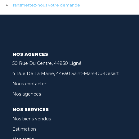
Transmettez-nous votre demande
Biens Vendus
Nos Avis Clients
Nos Actualités
CONTACT
NOS AGENCES
50 Rue Du Centre, 44850 Ligné
FNAIM
4 Rue De La Mairie, 44850 Saint-Mars-Du-Désert
Nous contacter
ARO
Nos agences
NOS SERVICES
Nos biens vendus
Estimation