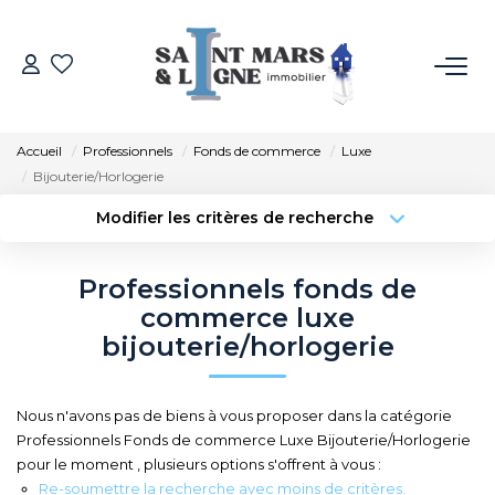
ACHETER
Accueil
Professionnels
Fonds de commerce
Luxe
LOUER
Bijouterie/Horlogerie
Modifier les critères de recherche
Type de transaction
Localisation
ESTIMER
Acheter
Localisation
Professionnels fonds de
Type de bien
NOS MÉTIERS
Sélectionnez...
Surface min
commerce luxe
bijouterie/horlogerie
Budget max
Plus de critères
NOS AGENCES
Nous n'avons pas de biens à vous proposer dans la catégorie
Créer une alerte
Qui Sommes-Nous
Professionnels Fonds de commerce Luxe Bijouterie/Horlogerie
pour le moment , plusieurs options s'offrent à vous :
Notre Équipe
Re-soumettre la recherche avec moins de critères.