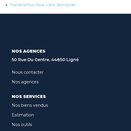
Recrutement
Transmettez-nous votre demande
Biens Vendus
Nos Avis Clients
Nos Actualités
NOS AGENCES
CONTACT
50 Rue Du Centre, 44850 Ligné
FNAIM
Nous contacter
Nos agences
ARO
NOS SERVICES
Nos biens vendus
Estimation
Nos outils