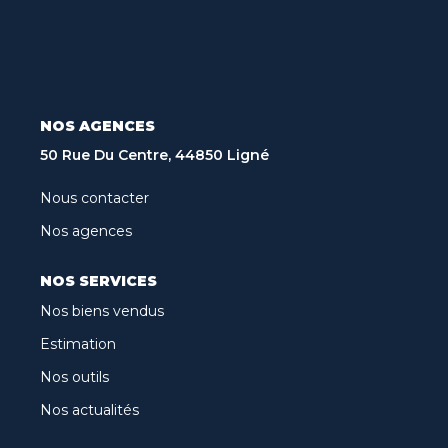
Recrutement
Biens Vendus
Nos Avis Clients
Nos Actualités
NOS AGENCES
50 Rue Du Centre, 44850 Ligné
CONTACT
Nous contacter
Nos agences
FNAIM
NOS SERVICES
ARO
Nos biens vendus
Estimation
Nos outils
Nos actualités