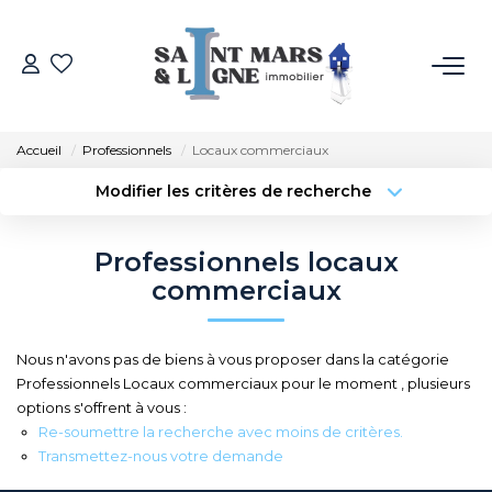
ACHETER
Accueil
Professionnels
Locaux commerciaux
LOUER
Modifier les critères de recherche
Type de transaction
Localisation
Acheter
Localisation
ESTIMER
Professionnels locaux
Type de bien
Sélectionnez...
Surface min
commerciaux
NOS MÉTIERS
Budget max
Plus de critères
Nous n'avons pas de biens à vous proposer dans la catégorie
NOS AGENCES
Professionnels Locaux commerciaux pour le moment , plusieurs
Créer une alerte
options s'offrent à vous :
Qui Sommes-Nous
Re-soumettre la recherche avec moins de critères.
Transmettez-nous votre demande
Notre Équipe