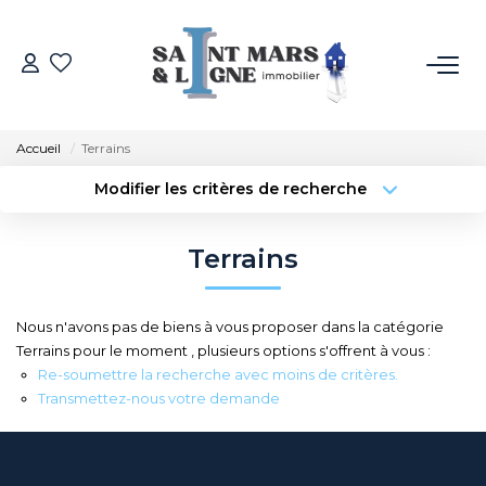
ACHETER
Accueil
Terrains
LOUER
Modifier les critères de recherche
Type de transaction
Localisation
Acheter
Localisation
ESTIMER
Terrains
Type de bien
Sélectionnez...
Surface min
NOS MÉTIERS
Nous n'avons pas de biens à vous proposer dans la catégorie
Budget max
Plus de critères
Terrains pour le moment , plusieurs options s'offrent à vous :
NOS AGENCES
Re-soumettre la recherche avec moins de critères.
Créer une alerte
Transmettez-nous votre demande
Qui Sommes-Nous
Notre Équipe