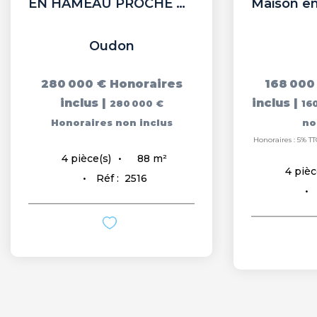
EN HAMEAU PROCHE BOURG
Oudon
280 000 €
Honoraires
168 000
inclus
|
inclus
|
280 000 €
16
Honoraires non inclus
no
Honoraires : 5% TT
88
m²
4
pièce(s)
4
pièc
Réf :
2516