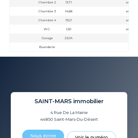
Chambre 2
13,71
au sol
Chambre 3
14,68
au sol
Chambre 4
19,21
au sol
W.C.
1,50
au sol
Garage
23,04
Buanderie
SAINT-MARS immobilier
4 Rue De La Mairie
44850
Saint-Mars-Du-Désert
Nous écrire
Voir le numéro