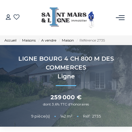
ACHETER
Accueil
Maisons
A vendre
Maison
Référence 2735
LOUER
LIGNE BOURG 4 CH 800 M DES
ESTIMER
COMMERCES
Ligne
NOS MÉTIERS
259 000 €
NOS AGENCES
dont 3,6% TTC d'honoraires
Qui Sommes-Nous
9
pièce(s)
•
142
m²
•
Réf : 2735
Notre Équipe