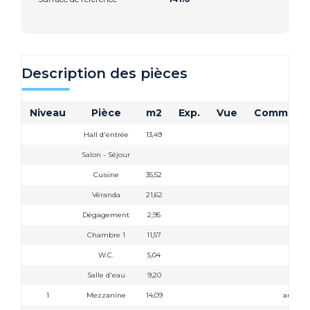
Description des pièces
Niveau
Pièce
m2
Exp.
Vue
Commenta
Hall d'entrée
13,49
Salon - Séjour
Cuisine
35,52
Véranda
21,62
Dégagement
2,95
Chambre 1
11,57
W.C.
5,04
Salle d'eau
9,20
1
Mezzanine
14,09
au sol