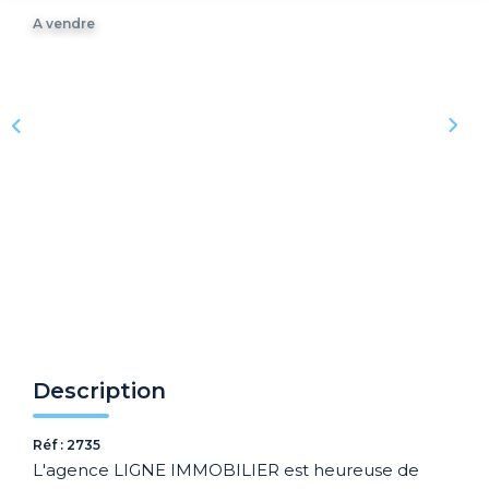
Recrutement
A vendre
Biens Vendus
Nos Avis Clients
Nos Actualités
CONTACT
FNAIM
ARO
Description
Réf : 2735
L'agence LIGNE IMMOBILIER est heureuse de