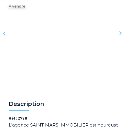
Recrutement
A vendre
Biens Vendus
Nos Avis Clients
Nos Actualités
CONTACT
FNAIM
ARO
Description
Réf : 2728
L'agence SAINT MARS IMMOBILIER est heureuse