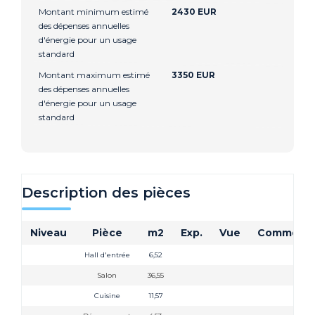
Montant minimum estimé
2430 EUR
des dépenses annuelles
d'énergie pour un usage
standard
Montant maximum estimé
3350 EUR
des dépenses annuelles
d'énergie pour un usage
standard
Description des pièces
Niveau
Pièce
m2
Exp.
Vue
Commenta
Hall d'entrée
6,52
Salon
36,55
Cuisine
11,57