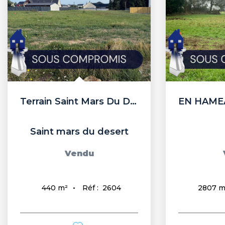
Terrain Saint Mars Du Desert 440 m2
Saint mars du desert
Vendu
Réf :
2604
440
m²
2807
m