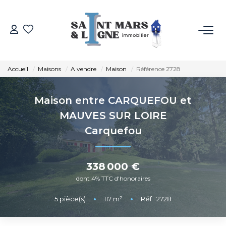
ACHETER
Accueil
Maisons
A vendre
Maison
Référence 2728
LOUER
Maison entre CARQUEFOU et
ESTIMER
MAUVES SUR LOIRE
Carquefou
NOS MÉTIERS
338 000 €
NOS AGENCES
dont 4% TTC d'honoraires
Qui Sommes-Nous
5
pièce(s)
•
117
m²
•
Réf : 2728
Notre Équipe