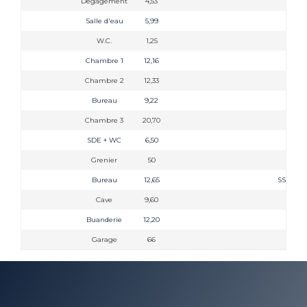
Dégagement
4,53
Salle d'eau
5,99
W.C.
1,25
Chambre 1
12,16
Chambre 2
12,33
Bureau
9,22
Chambre 3
20,70
SDE + WC
6,50
Grenier
50
Bureau
12,65
SS SOL
Cave
9,60
Buanderie
12,20
Garage
66