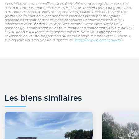
« Les informations recueillies sur ce formulaire sont enregistrées dans un
fichier informatisé par SAINT MARS ET LIGNÉ IMMOBILIER pour gérer votre
demande de contact. Elles sont conservées pour la durée nécessaire à la
gestion de la relation client dans le respect des prescriptions légales
applicables et sont destinées à nos conseillers Conformément à la loi «
informatique et libertés », vous pouvez exercer votre droit d'accès aux
données vous concernant et les faire rectifier en contactant SAINT MARS ET
LIGNÉ IMMOBILIER accueil@stmarsimmo.fr. Nous vous informons de
l'existence de la liste d'opposition au démarchage téléphonique « Bloctel »,
sur laquelle vous pouvez vous inscrire ici :
https://www.bloctel.gouv.fr/
»
Les biens similaires