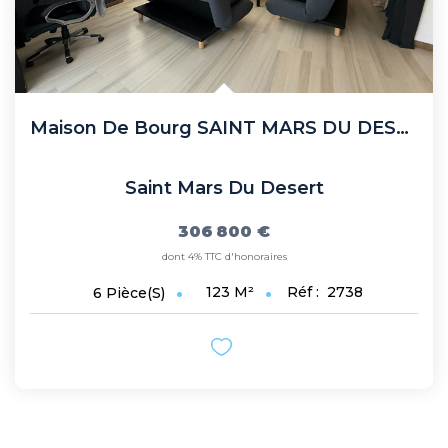
Maison De Bourg SAINT MARS DU DESERT
Saint Mars Du Desert
306 800 €
dont 4% TTC d'honoraires
123
M²
Réf :
2738
6
Pièce(s)