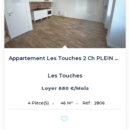
Recrutement
Biens Vendus
Nos Avis Clients
Nos Actualités
CONTACT
Appartement Les Touches 2 Ch PLEIN BOURG
FNAIM
Les Touches
ARO
Loyer 680 €/mois
46
M²
Réf :
2806
4
Pièce(s)