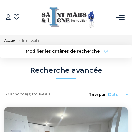
ACHETER
Accueil
Immobilier
LOUER
Modifier les critères de recherche
Type de transaction
Localisation
Acheter
Localisation
ESTIMER
Recherche avancée
Type de bien
Sélectionnez...
Surface min
NOS MÉTIERS
Budget max
Plus de critères
69 annonce(s) trouvée(s)
Trier par
NOS AGENCES
Créer une alerte
Qui Sommes-Nous
Notre Équipe