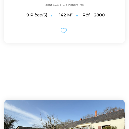
dont 3,6% TTC d'honoraires
142
M²
Réf :
2800
9
Pièce(s)