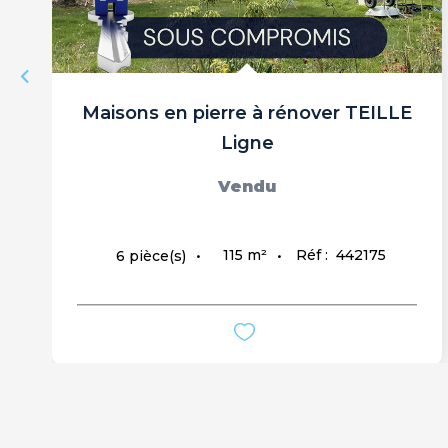
Maisons en pierre à rénover TEILLE
Ligne
Vendu
115
m²
Réf :
442175
6
pièce(s)