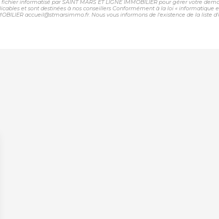
 un fichier informatisé par SAINT MARS ET LIGNÉ IMMOBILIER pour gérer votre deman
plicables et sont destinées à nos conseillers Conformément à la loi « informatique 
OBILIER accueil@stmarsimmo.fr. Nous vous informons de l'existence de la liste d'