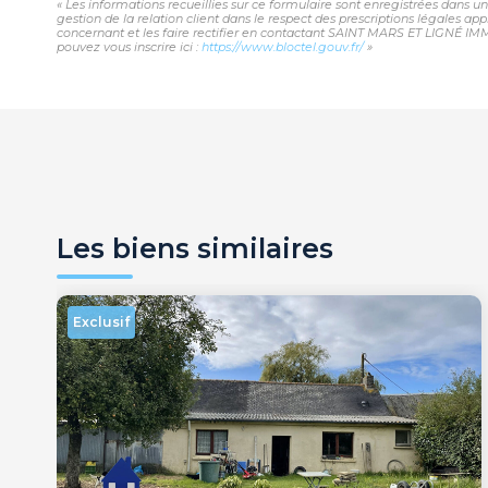
« Les informations recueillies sur ce formulaire sont enregistrées dans
gestion de la relation client dans le respect des prescriptions légales ap
concernant et les faire rectifier en contactant SAINT MARS ET LIGNÉ IMM
pouvez vous inscrire ici :
https://www.bloctel.gouv.fr/
»
Les biens similaires
Exclusif