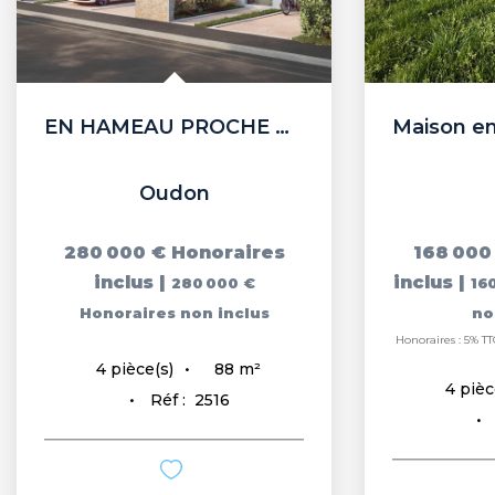
EN HAMEAU PROCHE BOURG
Oudon
280 000 €
Honoraires
168 000
inclus
|
inclus
|
280 000 €
16
Honoraires non inclus
no
Honoraires : 5% TT
88
m²
4
pièce(s)
4
pièc
Réf :
2516