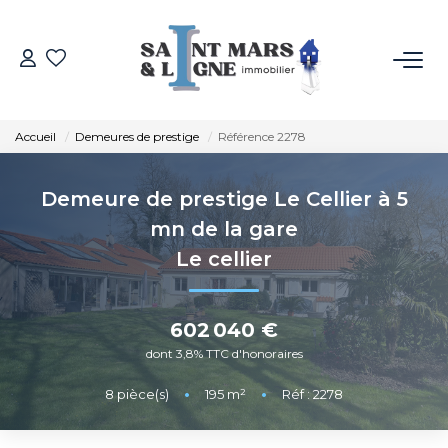
ACHETER
Accueil
Demeures de prestige
Référence 2278
LOUER
Demeure de prestige Le Cellier à 5
ESTIMER
mn de la gare
Le cellier
NOS MÉTIERS
602 040 €
NOS AGENCES
dont 3,8% TTC d'honoraires
Qui Sommes-Nous
8
pièce(s)
•
195
m²
•
Réf : 2278
Notre Équipe