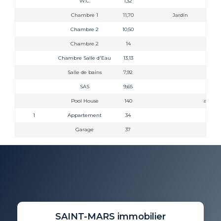
W.C.
1,32
Chambre 1
11,70
Jardin
Chambre 2
10,50
Chambre 2
14
Chambre Salle d'Eau
13,13
avec 
Salle de bains
7,92
SAS
9,65
Pool House
140
avec sd
1
Appartement
34
Garage
37
SAINT-MARS immobilier