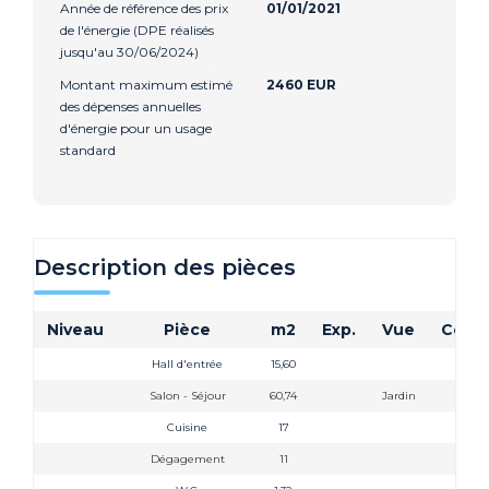
Année de référence des prix
01/01/2021
de l'énergie (DPE réalisés
jusqu'au 30/06/2024)
Montant maximum estimé
2460 EUR
des dépenses annuelles
d'énergie pour un usage
standard
Description des pièces
Niveau
Pièce
m2
Exp.
Vue
Comm
Hall d'entrée
15,60
Salon - Séjour
60,74
Jardin
triple
Cuisine
17
Dégagement
11