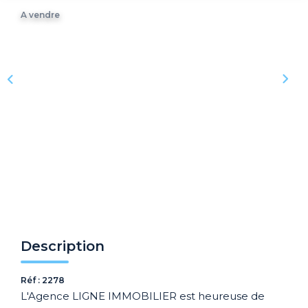
Recrutement
A vendre
Biens Vendus
Nos Avis Clients
Nos Actualités
CONTACT
FNAIM
ARO
Description
Réf : 2278
L'Agence LIGNE IMMOBILIER est heureuse de