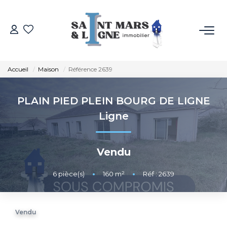
ACHETER
Accueil
Maison
Référence 2639
LOUER
PLAIN PIED PLEIN BOURG DE LIGNE
ESTIMER
Ligne
NOS MÉTIERS
Vendu
NOS AGENCES
6
pièce(s)
•
160
m²
•
Réf : 2639
Qui Sommes-Nous
Vendu
Notre Équipe