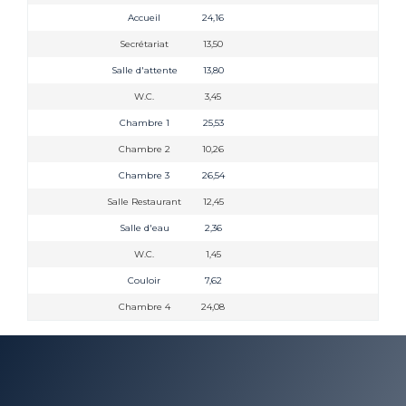
Accueil
24,16
Secrétariat
13,50
Salle d'attente
13,80
W.C.
3,45
Chambre 1
25,53
Chambre 2
10,26
Chambre 3
26,54
Salle Restaurant
12,45
Salle d'eau
2,36
W.C.
1,45
Couloir
7,62
Chambre 4
24,08