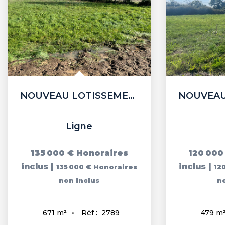
NOUVEAU LOTISSEMENT Terrain Viabilisé Proche bourg de LIGNE...
Ligne
135 000 €
Honoraires
120 000
inclus
|
inclus
|
135 000 €
Honoraires
12
non inclus
n
Réf :
2789
671
m²
479
m