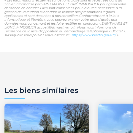
« Les informations recueillies sur ce formulaire sont enregistrées dans un
fichier informatisé par SAINT MARS ET LIGNÉ IMMOBILIER pour gérer votre
demande de contact. Elles sont conservées pour la durée nécessaire à la
gestion de la relation client dans le respect des prescriptions légales
applicables et sont destinées à nos conseillers Conformément à la loi «
informatique et libertés », vous pouvez exercer votre droit d'accès aux
données vous concernant et les faire rectifier en contactant SAINT MARS ET
LIGNÉ IMMOBILIER accueil@stmarsimmo.fr. Nous vous informons de
l'existence de la liste d'opposition au démarchage téléphonique « Bloctel »,
sur laquelle vous pouvez vous inscrire ici :
https://www.bloctel.gouv.fr/
»
Les biens similaires