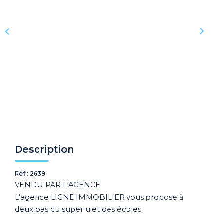
Recrutement
Biens Vendus
Nos Avis Clients
Nos Actualités
CONTACT
FNAIM
ARO
Description
Réf : 2639
VENDU PAR L'AGENCE
L'agence LIGNE IMMOBILIER vous propose à
deux pas du super u et des écoles.