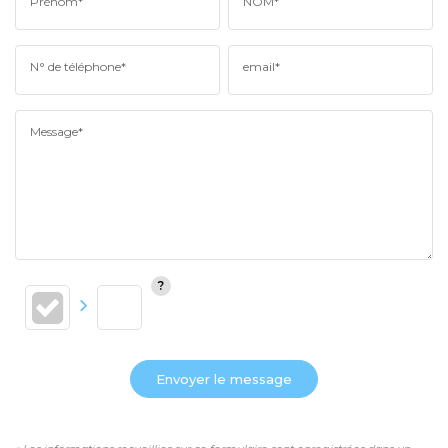
Prénom*
NOM*
N° de téléphone*
email*
Message*
Envoyer le message