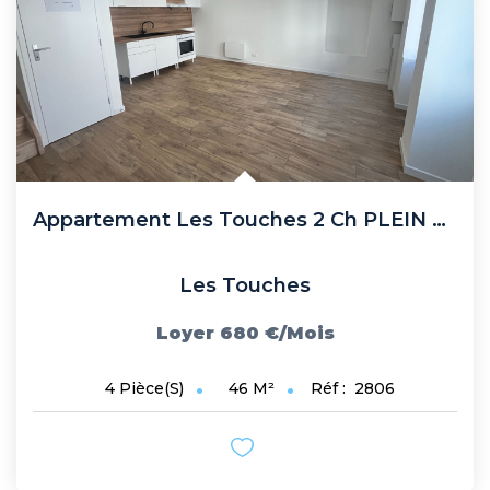
Biens Vendus
Nos Avis Clients
Nos Actualités
CONTACT
Appartement Les Touches 2 Ch PLEIN BOURG
FNAIM
Les Touches
ARO
Loyer 680 €/mois
46
M²
Réf :
2806
4
Pièce(s)