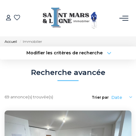
ACHETER
Accueil
Immobilier
LOUER
Modifier les critères de recherche
Localisation
Type de transaction
Surface min
ESTIMER
Recherche avancée
Type de bien
Budget max
Plus de critères
NOS MÉTIERS
Créer une alerte
69 annonce(s) trouvée(s)
Trier par
NOS AGENCES
Qui Sommes-Nous
Notre Équipe
Recrutement